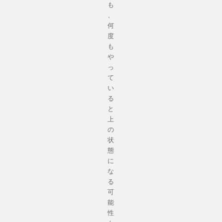
も
、
何
度
も
や
っ
て
い
る
と
上
の
状
態
に
な
る
可
能
性