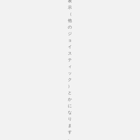
表
示
（
他
の
ジ
ョ
イ
ス
テ
ィ
ッ
ク
）
と
か
に
な
り
ま
す
。