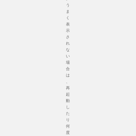
う
ま
く
表
示
さ
れ
な
い
場
合
は
、
再
起
動
し
た
り
何
度