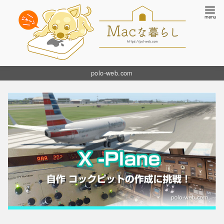
コ
polo-web.com
ン
テ
ン
ツ
へ
移
動