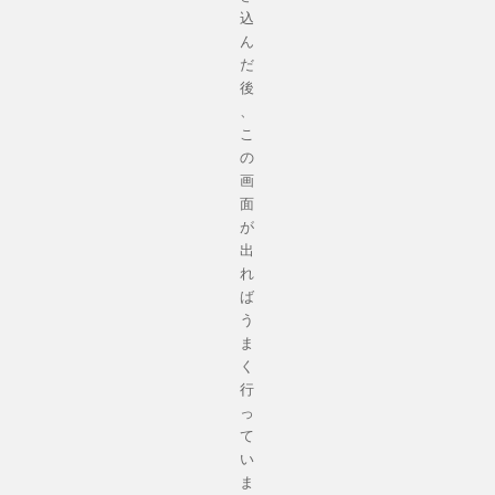
込
ん
だ
後
、
こ
の
画
面
が
出
れ
ば
う
ま
く
行
っ
て
い
ま