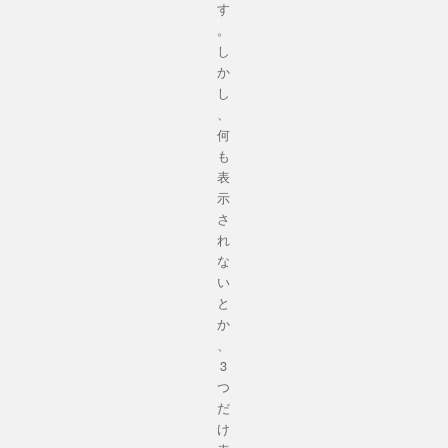
す
。
し
か
し
、
何
も
表
示
さ
れ
な
い
と
か
、
3
つ
だ
け