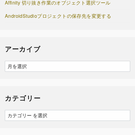
Affinity 切り抜き作業のオブジェクト選択ツール
AndroidStudioプロジェクトの保存先を変更する
アーカイブ
ア
ー
カ
イ
カテゴリー
ブ
カ
テ
ゴ