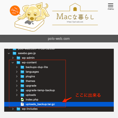
コ
polo-web.com
ン
テ
ン
ツ
へ
移
動