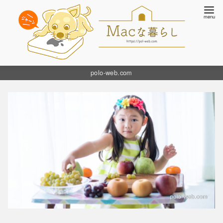
コ
polo-web.com
ン
テ
ン
ツ
へ
移
動