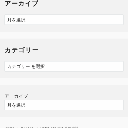
アーカイブ
ア
ー
カ
イ
カテゴリー
ブ
カ
テ
ゴ
リ
ー
アーカイブ
Home
X-Plane
DataRefを書き直す方法