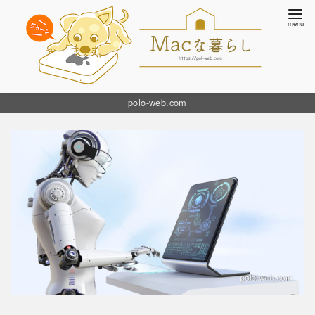
コ
polo-web.com
ン
テ
ン
ツ
へ
移
動