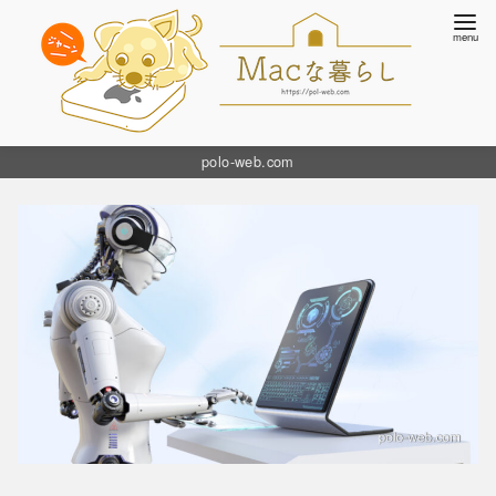
コ
polo-web.com
ン
テ
ン
ツ
へ
移
動