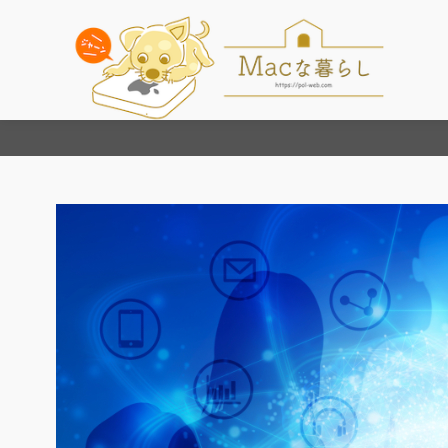
コ
ン
テ
ン
ツ
へ
移
動