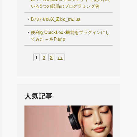
いる5つの部品のプログラミング例
B737-800X_Zibo_sw.lua
便利なQuickLook機能をプラグインにし
てみた – X-Plane
1
2
3
>>
人気記事