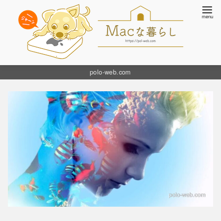
コ
polo-web.com
ン
テ
ン
ツ
へ
移
動