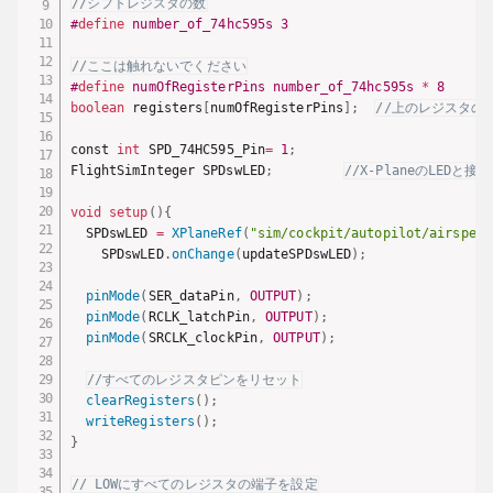
//シフトレジスタの数
#
define
number_of_74hc595s
3
//ここは触れないでください
#
define
numOfRegisterPins
number_of_74hc595s 
*
8
boolean
 registers
[
numOfRegisterPins
]
;
//上のレジスタの
const 
int
 SPD_74HC595_Pin
=
1
;
FlightSimInteger SPDswLED
;
//X-PlaneのLEDと接続
void
setup
(
)
{
  SPDswLED 
=
XPlaneRef
(
"sim/cockpit/autopilot/airspeed
    SPDswLED
.
onChange
(
updateSPDswLED
)
;
pinMode
(
SER_dataPin
,
OUTPUT
)
;
pinMode
(
RCLK_latchPin
,
OUTPUT
)
;
pinMode
(
SRCLK_clockPin
,
OUTPUT
)
;
//すべてのレジスタピンをリセット
clearRegisters
(
)
;
writeRegisters
(
)
;
}
// LOWにすべてのレジスタの端子を設定