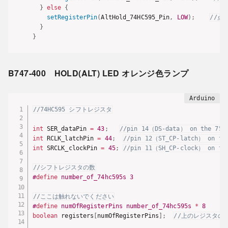
}
else
{
setRegisterPin
(
AltHold_74HC595_Pin
,
LOW
)
;
//点
}
}
B747-400 HOLD(ALT) LED オレンジ色ランプ
//74HC595 シフトレジスタ
int
 SER_dataPin 
=
43
;
//pin 14（DS-data） on the 75H
int
 RCLK_latchPin 
=
44
;
//pin 12（ST_CP-latch） on th
int
 SRCLK_clockPin 
=
45
;
//pin 11（SH_CP-clock） on th
//シフトレジスタの数
#
define
number_of_74hc595s
3
//ここは触れないでください
#
define
numOfRegisterPins
number_of_74hc595s 
*
8
boolean
 registers
[
numOfRegisterPins
]
;
//上のレジスタの