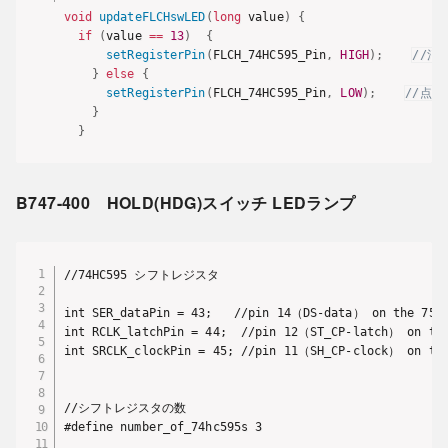
void
updateFLCHswLED
(
long
 value
)
{
if
(
value 
==
13
)
{
setRegisterPin
(
FLCH_74HC595_Pin
,
HIGH
)
;
//消
}
else
{
setRegisterPin
(
FLCH_74HC595_Pin
,
LOW
)
;
//点灯
}
}
B747-400 HOLD(HDG)スイッチ LEDランプ
//74HC595 シフトレジスタ

int SER_dataPin = 43;   //pin 14（DS-data） on the 75HC
int RCLK_latchPin = 44;  //pin 12（ST_CP-latch） on the
int SRCLK_clockPin = 45; //pin 11（SH_CP-clock） on the
//シフトレジスタの数

#define number_of_74hc595s 3
