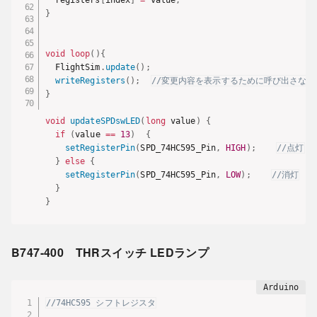
}
void
loop
(
)
{
  FlightSim
.
update
(
)
;
writeRegisters
(
)
;
//変更内容を表示するために呼び出さな
}
void
updateSPDswLED
(
long
 value
)
{
if
(
value 
==
13
)
{
setRegisterPin
(
SPD_74HC595_Pin
,
HIGH
)
;
//点灯
}
else
{
setRegisterPin
(
SPD_74HC595_Pin
,
LOW
)
;
//消灯
}
}
B747-400 THRスイッチ LEDランプ
//74HC595 シフトレジスタ