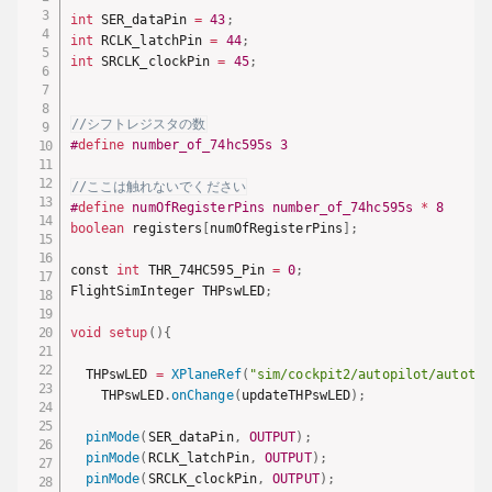
int
 SER_dataPin 
=
43
;
int
 RCLK_latchPin 
=
44
;
int
 SRCLK_clockPin 
=
45
;
//シフトレジスタの数
#
define
number_of_74hc595s
3
//ここは触れないでください
#
define
numOfRegisterPins
number_of_74hc595s 
*
8
boolean
 registers
[
numOfRegisterPins
]
;
const 
int
 THR_74HC595_Pin 
=
0
;
FlightSimInteger THPswLED
;
void
setup
(
)
{
  THPswLED 
=
XPlaneRef
(
"sim/cockpit2/autopilot/autothr
    THPswLED
.
onChange
(
updateTHPswLED
)
;
pinMode
(
SER_dataPin
,
OUTPUT
)
;
pinMode
(
RCLK_latchPin
,
OUTPUT
)
;
pinMode
(
SRCLK_clockPin
,
OUTPUT
)
;