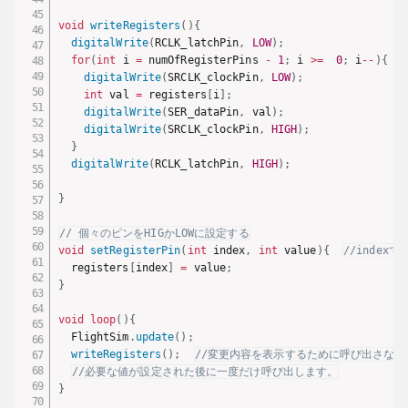
void
writeRegisters
(
)
{
digitalWrite
(
RCLK_latchPin
,
LOW
)
;
for
(
int
 i 
=
 numOfRegisterPins 
-
1
;
 i 
>=
0
;
 i
--
)
{
digitalWrite
(
SRCLK_clockPin
,
LOW
)
;
int
 val 
=
 registers
[
i
]
;
digitalWrite
(
SER_dataPin
,
 val
)
;
digitalWrite
(
SRCLK_clockPin
,
HIGH
)
;
}
digitalWrite
(
RCLK_latchPin
,
HIGH
)
;
}
// 個々のピンをHIGかLOWに設定する
void
setRegisterPin
(
int
 index
,
int
 value
)
{
//indexで
  registers
[
index
]
=
 value
;
}
void
loop
(
)
{
  FlightSim
.
update
(
)
;
writeRegisters
(
)
;
//変更内容を表示するために呼び出さな
//必要な値が設定された後に一度だけ呼び出します。
}