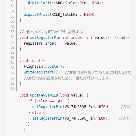
digitalWrite
(
SRCLK_clockPin
,
HIGH
)
;
}
digitalWrite
(
RCLK_latchPin
,
HIGH
)
;
}
// 個々のピンをHIGかLOWに設定する
void
setRegisterPin
(
int
 index
,
int
 value
)
{
//indexで
  registers
[
index
]
=
 value
;
}
void
loop
(
)
{
  FlightSim
.
update
(
)
;
writeRegisters
(
)
;
//変更内容を表示するために呼び出さな
//必要な値が設定された後に一度だけ呼び出します。
}
void
updateVSswLED
(
long
 value
)
{
if
(
value 
==
14
)
{
setRegisterPin
(
VS_74HC595_Pin
,
HIGH
)
;
//消灯
}
else
{
setRegisterPin
(
VS_74HC595_Pin
,
LOW
)
;
//点灯
}
}