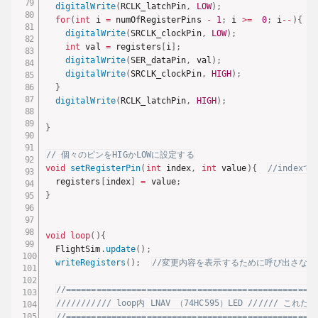
digitalWrite
(
RCLK_latchPin
,
LOW
)
;
for
(
int
 i 
=
 numOfRegisterPins 
-
1
;
 i 
>=
0
;
 i
--
)
{
digitalWrite
(
SRCLK_clockPin
,
LOW
)
;
int
 val 
=
 registers
[
i
]
;
digitalWrite
(
SER_dataPin
,
 val
)
;
digitalWrite
(
SRCLK_clockPin
,
HIGH
)
;
}
digitalWrite
(
RCLK_latchPin
,
HIGH
)
;
}
// 個々のピンをHIGかLOWに設定する
void
setRegisterPin
(
int
 index
,
int
 value
)
{
//indexで
  registers
[
index
]
=
 value
;
}
void
loop
(
)
{
  FlightSim
.
update
(
)
;
writeRegisters
(
)
;
//変更内容を表示するために呼び出さな
//==================================================
/////////// loop内 LNAV （74HC595）LED //////
//==================================================