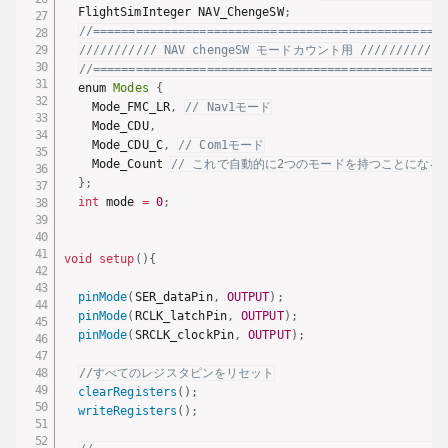
  FlightSimInteger NAV_ChengeSW
;
//==================================================
/////////// NAV chengeSW モードカウント用 /////////
//==================================================
  enum 
Modes
{
    Mode_FMC_LR
,
// Nav1モード
    Mode_CDU
,
    Mode_CDU_C
,
// Com1モード
    Mode_Count 
// これで自動的に2つのモードを持つことになる
}
;
int
 mode 
=
0
;
void
setup
(
)
{
pinMode
(
SER_dataPin
,
OUTPUT
)
;
pinMode
(
RCLK_latchPin
,
OUTPUT
)
;
pinMode
(
SRCLK_clockPin
,
OUTPUT
)
;
//すべてのレジスタピンをリセット
clearRegisters
(
)
;
writeRegisters
(
)
;