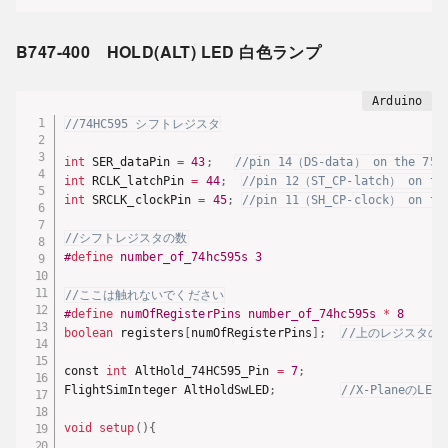
B747-400 HOLD(ALT) LED 白色ランプ
//74HC595 シフトレジスタ
int
 SER_dataPin 
=
43
;
//pin 14（DS-data） on the 75H
int
 RCLK_latchPin 
=
44
;
//pin 12（ST_CP-latch） on th
int
 SRCLK_clockPin 
=
45
;
//pin 11（SH_CP-clock） on th
//シフトレジスタの数
#
define
number_of_74hc595s
3
//ここは触れないでください
#
define
numOfRegisterPins
number_of_74hc595s 
*
8
boolean
 registers
[
numOfRegisterPins
]
;
//上のレジスタの
const 
int
 AltHold_74HC595_Pin 
=
7
;
FlightSimInteger AltHoldSwLED
;
//X-PlaneのLE
void
setup
(
)
{