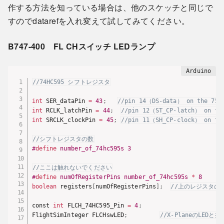
作する方法を知っている場合は、他のスケッチと同じで
すのでdatarefを入れ変えて試してみてください。
B747-400 FL CHスイッチ LEDランプ
//74HC595 シフトレジスタ
int
 SER_dataPin 
=
43
;
//pin 14（DS-data） on the 75H
int
 RCLK_latchPin 
=
44
;
//pin 12（ST_CP-latch） on th
int
 SRCLK_clockPin 
=
45
;
//pin 11（SH_CP-clock） on th
//シフトレジスタの数
#
define
number_of_74hc595s
3
//ここは触れないでください
#
define
numOfRegisterPins
number_of_74hc595s 
*
8
boolean
 registers
[
numOfRegisterPins
]
;
//上のレジスタの
const 
int
 FLCH_74HC595_Pin 
=
4
;
FlightSimInteger FLCHswLED
;
//X-PlaneのLEDと接