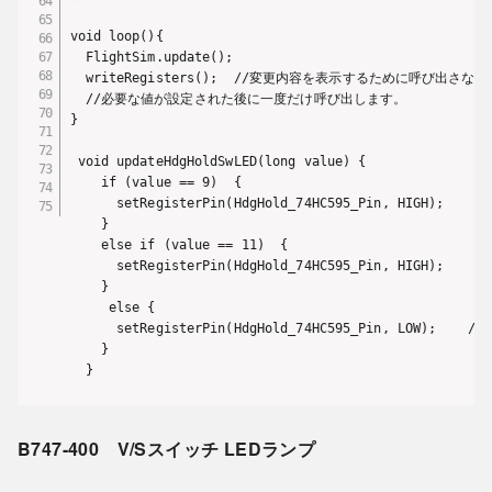
void loop(){

  FlightSim.update();

  writeRegisters();  //変更内容を表示するために呼び出さな
  //必要な値が設定された後に一度だけ呼び出します。

}

 void updateHdgHoldSwLED(long value) {

    if (value == 9)  {

      setRegisterPin(HdgHold_74HC595_Pin, HIGH);    /
    }

    else if (value == 11)  {

      setRegisterPin(HdgHold_74HC595_Pin, HIGH);    /
    }

     else {

      setRegisterPin(HdgHold_74HC595_Pin, LOW);    //
    }

  }
B747-400 V/Sスイッチ LEDランプ