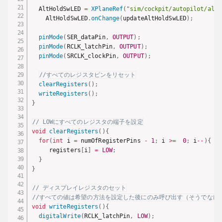
  AltHoldSwLED 
=
XPlaneRef
(
"sim/cockpit/autopilot/alti
    AltHoldSwLED
.
onChange
(
updateAltHoldSwLED
)
;
pinMode
(
SER_dataPin
,
OUTPUT
)
;
pinMode
(
RCLK_latchPin
,
OUTPUT
)
;
pinMode
(
SRCLK_clockPin
,
OUTPUT
)
;
//すべてのレジスタピンをリセット
clearRegisters
(
)
;
writeRegisters
(
)
;
}
// LOWにすべてのレジスタの端子を設定
void
clearRegisters
(
)
{
for
(
int
 i 
=
 numOfRegisterPins 
-
1
;
 i 
>=
0
;
 i
--
)
{
     registers
[
i
]
=
LOW
;
}
}
// ディスプレイレジスタのセット
//すべての値は希望の方法を設定した後にのみ呼び出す（そうでなけ
void
writeRegisters
(
)
{
digitalWrite
(
RCLK_latchPin
,
LOW
)
;