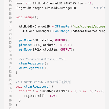
const 
int
 AltHold_OrengeLED_74HC595_Pin 
=
11
;
FlightSimInteger AltHoldSwOrengeLED
;
//X-Pla
void
setup
(
)
{
  AltHoldSwOrengeLED 
=
XPlaneRef
(
"sim/cockpit/autopilo
    AltHoldSwOrengeLED
.
onChange
(
updateAltHoldSwOrengeL
pinMode
(
SER_dataPin
,
OUTPUT
)
;
pinMode
(
RCLK_latchPin
,
OUTPUT
)
;
pinMode
(
SRCLK_clockPin
,
OUTPUT
)
;
//すべてのレジスタピンをリセット
clearRegisters
(
)
;
writeRegisters
(
)
;
}
// LOWにすべてのレジスタの端子を設定
void
clearRegisters
(
)
{
for
(
int
 i 
=
 numOfRegisterPins 
-
1
;
 i 
>=
0
;
 i
--
)
{
     registers
[
i
]
=
LOW
;
}
}