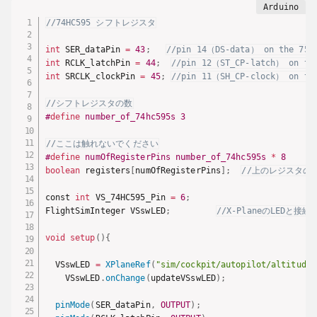
//74HC595 シフトレジスタ
int
 SER_dataPin 
=
43
;
//pin 14（DS-data） on the 75H
int
 RCLK_latchPin 
=
44
;
//pin 12（ST_CP-latch） on th
int
 SRCLK_clockPin 
=
45
;
//pin 11（SH_CP-clock） on th
//シフトレジスタの数
#
define
number_of_74hc595s
3
//ここは触れないでください
#
define
numOfRegisterPins
number_of_74hc595s 
*
8
boolean
 registers
[
numOfRegisterPins
]
;
//上のレジスタの
const 
int
 VS_74HC595_Pin 
=
6
;
FlightSimInteger VSswLED
;
//X-PlaneのLEDと接続
void
setup
(
)
{
  VSswLED 
=
XPlaneRef
(
"sim/cockpit/autopilot/altitude_
    VSswLED
.
onChange
(
updateVSswLED
)
;
pinMode
(
SER_dataPin
,
OUTPUT
)
;