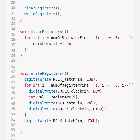
clearRegisters
(
)
;
writeRegisters
(
)
;
}
void
clearRegisters
(
)
{
for
(
int
 i 
=
 numOfRegisterPins 
-
1
;
 i 
>=
0
;
 i
--
)
{
     registers
[
i
]
=
LOW
;
}
}
void
writeRegisters
(
)
{
digitalWrite
(
RCLK_latchPin
,
LOW
)
;
for
(
int
 i 
=
 numOfRegisterPins 
-
1
;
 i 
>=
0
;
 i
--
)
{
digitalWrite
(
SRCLK_clockPin
,
LOW
)
;
int
 val 
=
 registers
[
i
]
;
digitalWrite
(
SER_dataPin
,
 val
)
;
digitalWrite
(
SRCLK_clockPin
,
HIGH
)
;
}
digitalWrite
(
RCLK_latchPin
,
HIGH
)
;
}