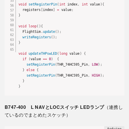
void
setRegisterPin
(
int
 index
,
int
 value
)
{
  registers
[
index
]
=
 value
;
}
void
loop
(
)
{
  FlightSim
.
update
(
)
;
writeRegisters
(
)
;
}
void
updateTHPswLED
(
long
 value
)
{
if
(
value 
==
0
)
{
setRegisterPin
(
THR_74HC595_Pin
,
LOW
)
;
}
else
{
setRegisterPin
(
THR_74HC595_Pin
,
HIGH
)
;
}
}
B747-400 L NAVとLOCスイッチ LEDランプ
（連携し
ているのでまとめたスケッチ）