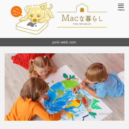
コ
polo-web.com
ン
テ
ン
ツ
へ
移
動