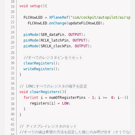
void
setup
(
)
{
  FLCHswLED 
=
XPlaneRef
(
"sim/cockpit/autopilot/airspee
    FLCHswLED
.
onChange
(
updateFLCHswLED
)
;
pinMode
(
SER_dataPin
,
OUTPUT
)
;
pinMode
(
RCLK_latchPin
,
OUTPUT
)
;
pinMode
(
SRCLK_clockPin
,
OUTPUT
)
;
//すべてのレジスタピンをリセット
clearRegisters
(
)
;
writeRegisters
(
)
;
}
// LOWにすべてのレジスタの端子を設定
void
clearRegisters
(
)
{
for
(
int
 i 
=
 numOfRegisterPins 
-
1
;
 i 
>=
0
;
 i
--
)
{
     registers
[
i
]
=
LOW
;
}
}
// ディスプレイレジスタのセット
//すべての値は希望の方法を設定した後にのみ呼び出す（そうでなけ