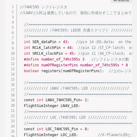
//74HC595 シフトレジスタ
//LNAVとLOCは連携しているので、個別に作成せずここでまとめてい
//==================================================
///////////（74HC595）LED用 共通スクリプト ////////////
//==================================================
int
 SER_dataPin 
=
43
;
//pin 14（DS-data） on the 7
int
 RCLK_latchPin 
=
44
;
//pin 12（ST_CP-latch） on 
int
 SRCLK_clockPin 
=
45
;
//pin 11（SH_CP-clock） on 
#
define
number_of_74hc595s
3
//シフトレジスタの数
#
define
numOfRegisterPins
number_of_74hc595s 
*
8
/
boolean
 registers
[
numOfRegisterPins
]
;
//上のレジスタ
//==================================================
/////////// LNAV（74HC595）LED //////////////////
//==================================================
  const 
int
 LNAV_74HC595_Pin
=
2
;
  FlightSimInteger LNAV_LED
;
//==================================================
/////////// LOC（74HC595）LED //////////////////
//==================================================
  const 
int
 LOC_74HC595_Pin 
=
8
;
  FlightSimInteger LOC_LED
;
//X-PlaneのLEDと接