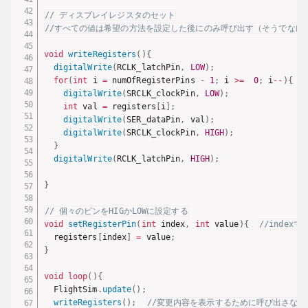
// ディスプレイレジスタのセット
//すべての値は希望の方法を設定した後にのみ呼び出す（そうでなけ
void
writeRegisters
(
)
{
digitalWrite
(
RCLK_latchPin
,
LOW
)
;
for
(
int
 i 
=
 numOfRegisterPins 
-
1
;
 i 
>=
0
;
 i
--
)
{
digitalWrite
(
SRCLK_clockPin
,
LOW
)
;
int
 val 
=
 registers
[
i
]
;
digitalWrite
(
SER_dataPin
,
 val
)
;
digitalWrite
(
SRCLK_clockPin
,
HIGH
)
;
}
digitalWrite
(
RCLK_latchPin
,
HIGH
)
;
}
// 個々のピンをHIGかLOWに設定する
void
setRegisterPin
(
int
 index
,
int
 value
)
{
//indexで
  registers
[
index
]
=
 value
;
}
void
loop
(
)
{
  FlightSim
.
update
(
)
;
writeRegisters
(
)
;
//変更内容を表示するために呼び出さな