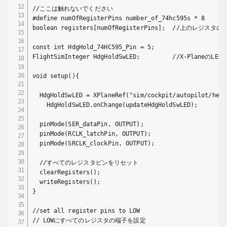
//ここは触れないでください

#define numOfRegisterPins number_of_74hc595s * 8

boolean registers[numOfRegisterPins];  //上のレジス
const int HdgHold_74HC595_Pin = 5;

FlightSimInteger HdgHoldSwLED;         //X-PlaneのLED
void setup(){

  HdgHoldSwLED = XPlaneRef("sim/cockpit/autopilot/head
    HdgHoldSwLED.onChange(updateHdgHoldSwLED);

  pinMode(SER_dataPin, OUTPUT);

  pinMode(RCLK_latchPin, OUTPUT);

  pinMode(SRCLK_clockPin, OUTPUT);

  //すべてのレジスタピンをリセット

  clearRegisters();

  writeRegisters();

}               

//set all register pins to LOW

// LOWにすべてのレジスタの端子を設定
