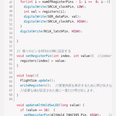
for
(
int
 i 
=
 numOfRegisterPins 
-
1
;
 i 
>=
0
;
 i
--
)
{
digitalWrite
(
SRCLK_clockPin
,
LOW
)
;
int
 val 
=
 registers
[
i
]
;
digitalWrite
(
SER_dataPin
,
 val
)
;
digitalWrite
(
SRCLK_clockPin
,
HIGH
)
;
}
digitalWrite
(
RCLK_latchPin
,
HIGH
)
;
}
// 個々のピンをHIGかLOWに設定する
void
setRegisterPin
(
int
 index
,
int
 value
)
{
//indexで
  registers
[
index
]
=
 value
;
}
void
loop
(
)
{
  FlightSim
.
update
(
)
;
writeRegisters
(
)
;
//変更内容を表示するために呼び出さな
//必要な値が設定された後に一度だけ呼び出します。
}
void
updateAltHoldSwLED
(
long
 value
)
{
if
(
value 
==
16
)
{
setRegisterPin
(
AltHold_74HC595_Pin
,
HIGH
)
;
//