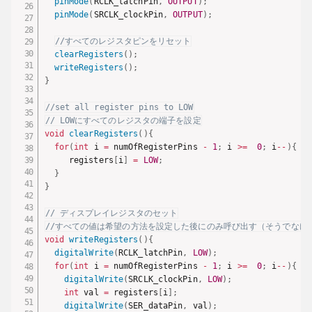
pinMode
(
RCLK_latchPin
,
OUTPUT
)
;
pinMode
(
SRCLK_clockPin
,
OUTPUT
)
;
//すべてのレジスタピンをリセット
clearRegisters
(
)
;
writeRegisters
(
)
;
}
//set all register pins to LOW
// LOWにすべてのレジスタの端子を設定
void
clearRegisters
(
)
{
for
(
int
 i 
=
 numOfRegisterPins 
-
1
;
 i 
>=
0
;
 i
--
)
{
     registers
[
i
]
=
LOW
;
}
}
// ディスプレイレジスタのセット
//すべての値は希望の方法を設定した後にのみ呼び出す（そうでなけ
void
writeRegisters
(
)
{
digitalWrite
(
RCLK_latchPin
,
LOW
)
;
for
(
int
 i 
=
 numOfRegisterPins 
-
1
;
 i 
>=
0
;
 i
--
)
{
digitalWrite
(
SRCLK_clockPin
,
LOW
)
;
int
 val 
=
 registers
[
i
]
;
digitalWrite
(
SER_dataPin
,
 val
)
;