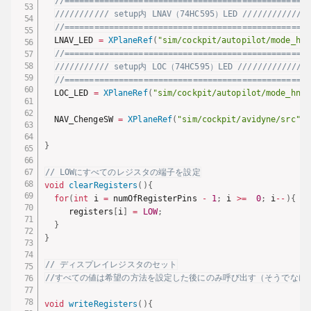
//==================================================
/////////// setup内 LNAV（74HC595）LED //////////////
//==================================================
  LNAV_LED 
=
XPlaneRef
(
"sim/cockpit/autopilot/mode_hna
//==================================================
/////////// setup内 LOC（74HC595）LED ////////
//==================================================
  LOC_LED 
=
XPlaneRef
(
"sim/cockpit/autopilot/mode_hnav
  NAV_ChengeSW 
=
XPlaneRef
(
"sim/cockpit/avidyne/src"
)
;
}
// LOWにすべてのレジスタの端子を設定
void
clearRegisters
(
)
{
for
(
int
 i 
=
 numOfRegisterPins 
-
1
;
 i 
>=
0
;
 i
--
)
{
     registers
[
i
]
=
LOW
;
}
}
// ディスプレイレジスタのセット
//すべての値は希望の方法を設定した後にのみ呼び出す（そうでなけ
void
writeRegisters
(
)
{