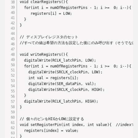
void clearRegisters(){

  for(int i = numOfRegisterPins - 1; i >=  0; i--){

     registers[i] = LOW;

  }

} 

// ディスプレイレジスタのセット

//すべての値は希望の方法を設定した後にのみ呼び出す（そうでなけれ
void writeRegisters(){

  digitalWrite(RCLK_latchPin, LOW);

  for(int i = numOfRegisterPins - 1; i >=  0; i--){

    digitalWrite(SRCLK_clockPin, LOW);

    int val = registers[i];

    digitalWrite(SER_dataPin, val);

    digitalWrite(SRCLK_clockPin, HIGH);

  }

  digitalWrite(RCLK_latchPin, HIGH);

}

// 個々のピンをHIGかLOWに設定する

void setRegisterPin(int index, int value){  //inde
  registers[index] = value;

}
