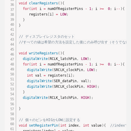
void
clearRegisters
(
)
{
for
(
int
 i 
=
 numOfRegisterPins 
-
1
;
 i 
>=
0
;
 i
--
)
{
     registers
[
i
]
=
LOW
;
}
}
// ディスプレイレジスタのセット
//すべての値は希望の方法を設定した後にのみ呼び出す（そうでなけ
void
writeRegisters
(
)
{
digitalWrite
(
RCLK_latchPin
,
LOW
)
;
for
(
int
 i 
=
 numOfRegisterPins 
-
1
;
 i 
>=
0
;
 i
--
)
{
digitalWrite
(
SRCLK_clockPin
,
LOW
)
;
int
 val 
=
 registers
[
i
]
;
digitalWrite
(
SER_dataPin
,
 val
)
;
digitalWrite
(
SRCLK_clockPin
,
HIGH
)
;
}
digitalWrite
(
RCLK_latchPin
,
HIGH
)
;
}
// 個々のピンをHIGかLOWに設定する
void
setRegisterPin
(
int
 index
,
int
 value
)
{
//indexで
  registers
[
index
]
=
 value
;