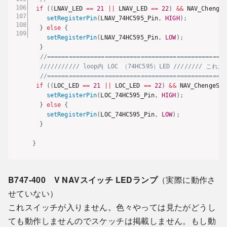
if
(
(
LNAV_LED 
==
21
||
 LNAV_LED 
==
22
)
&&
 NAV_ChengeS
setRegisterPin
(
LNAV_74HC595_Pin
,
HIGH
)
;
}
else
{
setRegisterPin
(
LNAV_74HC595_Pin
,
LOW
)
;
}
//==================================================
/////////// loop内 LOC （74HC595）LED ///////
//==================================================
if
(
(
LOC_LED 
==
21
||
 LOC_LED 
==
22
)
&&
 NAV_ChengeSW 
setRegisterPin
(
LOC_74HC595_Pin
,
HIGH
)
;
}
else
{
setRegisterPin
(
LOC_74HC595_Pin
,
LOW
)
;
}
}
B747-400 V NAVスイッチ LEDランプ
（実際に動作さ
せていない）
これスイッチが入りません。色々やっては見たがどうし
ても動作しませんのでスケッチは掲載しません。もし動