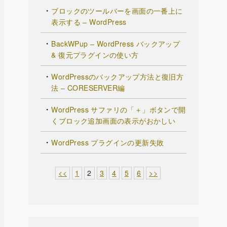
ブロックのツールバーを画面の一番上に
表示する – WordPress
BackWPup – WordPress バックアップ
& 復元プラグインの使い方
WordPressのバックアップ方法と復旧方
法 – CORESERVER編
WordPress サファリの「＋」ボタンで開
くブロック追加画面の表示がおかしい
WordPress プラグインの更新失敗
<<
1
2
3
4
5
6
>>