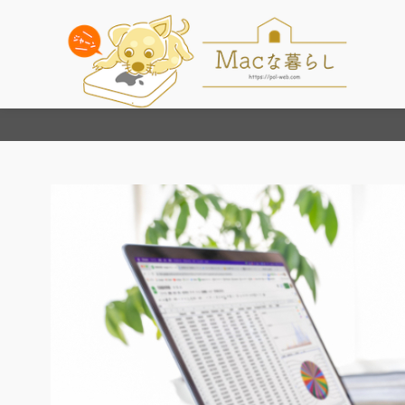
コ
ン
テ
ン
ツ
へ
移
動