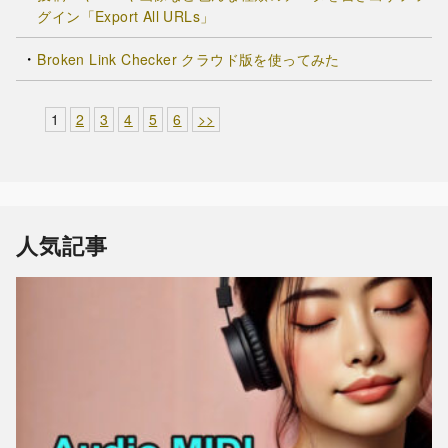
グイン「Export All URLs」
Broken Link Checker クラウド版を使ってみた
1
2
3
4
5
6
>>
人気記事