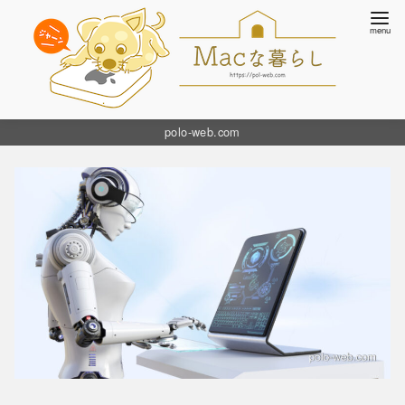
コ
polo-web.com
ン
テ
ン
ツ
へ
移
動