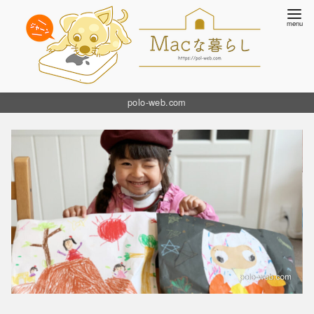
コ
polo-web.com
ン
テ
ン
ツ
へ
移
動