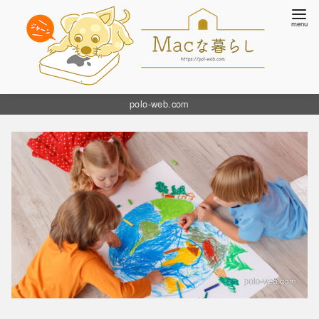
コ
polo-web.com
ン
テ
ン
ツ
へ
移
動