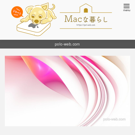
コ
polo-web.com
ン
テ
ン
ツ
へ
移
動