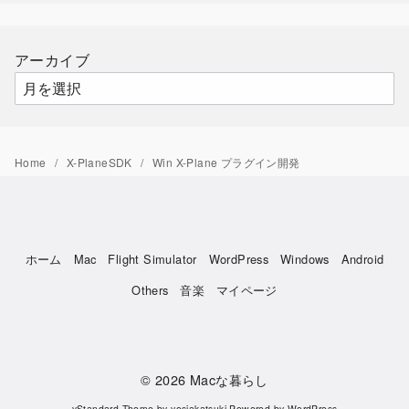
ゴ
リ
ー
アーカイブ
Home
X-PlaneSDK
Win X-Plane プラグイン開発
ホーム
Mac
Flight Simulator
WordPress
Windows
Android
Others
音楽
マイページ
© 2026
Macな暮らし
yStandard Theme
by
yosiakatsuki
Powered by
WordPress