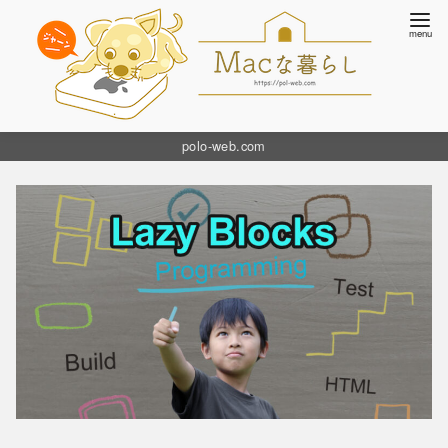
コ
polo-web.com
ン
テ
ン
ツ
へ
移
動