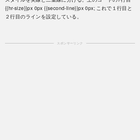
{{hr-size}}px 0px {{second-line}}px 0px; これで１行目と
２行目のラインを設定している。
スポンサーリンク