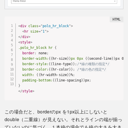
<
div
class
=
"
polo_hr_block
"
>
<
hr
size
=
"
1
"
>
</
div
>
<
style
>
.polo_hr_block hr
{
border
:
 none
;
border-width:
{
{
hr-size
}
}
px 0px
{
{
second-line
}
}
px 0px
border-style:
{
{
line-type
}
}
;
/*線の種類の指定*/
border-color:
{
{
hr-color
}
}
;
/*線の色の指定*/
width:
{
{
hr-width-size
}
}
%
;
padding-bottom:
{
{
line-spacing
}
}
px
;
}
</
style
>
この場合だと、borderのpx を1px以上にしないと
double（二重線）が見えない。それとラインの端が揃っ
ていないのに気づく、１本線の場合でも線の太さを大き