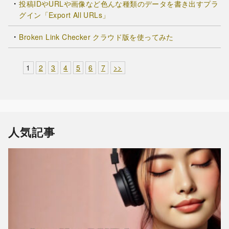
投稿IDやURLや画像など色んな種類のデータを書き出すプラ
グイン「Export All URLs」
Broken Link Checker クラウド版を使ってみた
1
2
3
4
5
6
7
>>
人気記事