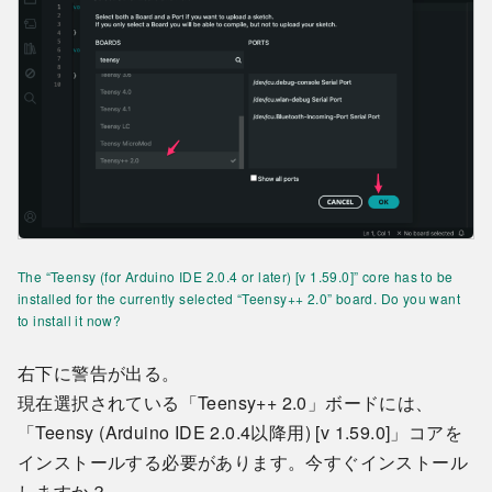
The “Teensy (for Arduino IDE 2.0.4 or later) [v 1.59.0]” core has to be
installed for the currently selected “Teensy++ 2.0” board. Do you want
to install it now?
右下に警告が出る。
現在選択されている「Teensy++ 2.0」ボードには、
「Teensy (Arduino IDE 2.0.4以降用) [v 1.59.0]」コアを
インストールする必要があります。今すぐインストール
しますか？