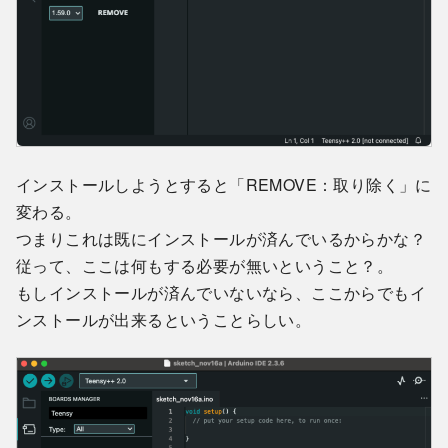
インストールしようとすると「REMOVE：取り除く」に
変わる。
つまりこれは既にインストールが済んでいるからかな？
従って、ここは何もする必要が無いということ？。
もしインストールが済んでいないなら、ここからでもイ
ンストールが出来るということらしい。