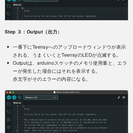
Step
３：Output（出力
）
一番下にTeensyへのアップロードウィンドウが表示
される、うまくいくとTeensyのLEDが点滅する。
Outputは、arduinoスケッチのメモリ使用量と、エラ
ーが発生した場合にはそれを表示する。
赤文字がそのエラーの内容になる。