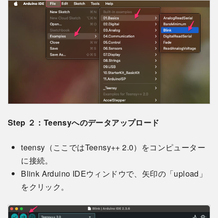
Step
２：
Teensy
へのデータアップロード
teensy（ここではTeensy++ 2.0）をコンピューター
に接続。
Blink Arduino IDEウィンドウで、矢印の「upload」
をクリック。