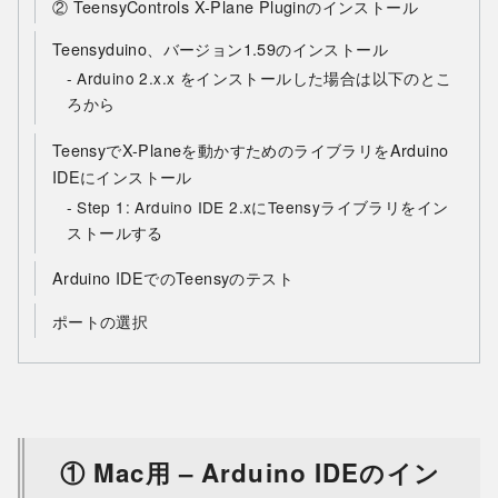
② TeensyControls X-Plane Pluginのインストール
Teensyduino、バージョン1.59のインストール
Arduino 2.x.x をインストールした場合は以下のとこ
ろから
TeensyでX-Planeを動かすためのライブラリをArduino
IDEにインストール
Step 1: Arduino IDE 2.xにTeensyライブラリをイン
ストールする
Arduino IDEでのTeensyのテスト
ポートの選択
① Mac用 – Arduino IDEのイン