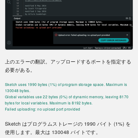
上のエラーの翻訳。アップロードするポートを指定する
必要がある。
Sketch uses 1990 bytes (1%) of program storage space. Maximum is
130048 bytes.
Global variables use 22 bytes (0%) of dynamic memory, leaving 8170
bytes for local variables. Maximum is 8192 bytes.
Failed uploading: no upload port provided
Sketch はプログラムストレージの 1990 バイト (1%) を
使用します。最大は 130048 バイトです。