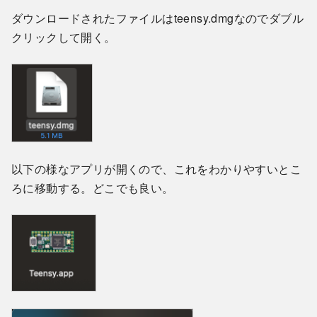
ダウンロードされたファイルはteensy.dmgなのでダブル
クリックして開く。
以下の様なアプリが開くので、これをわかりやすいとこ
ろに移動する。どこでも良い。