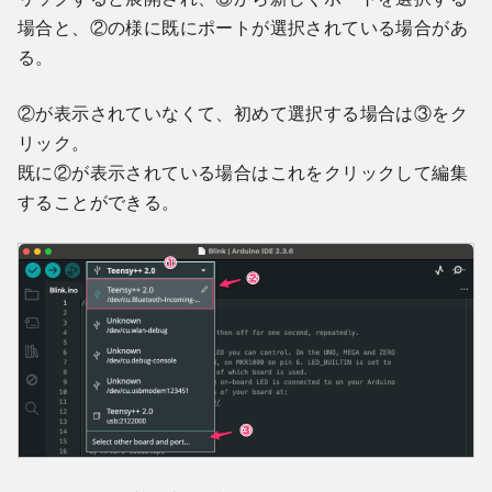
場合と、②の様に既にポートが選択されている場合があ
る。
②が表示されていなくて、初めて選択する場合は③をク
リック。
既に②が表示されている場合はこれをクリックして編集
することができる。