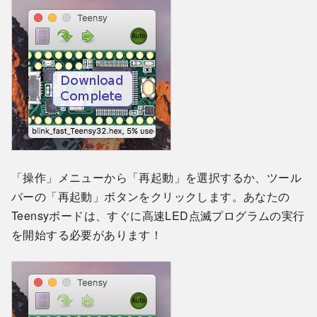
「操作」メニューから「再起動」を選択するか、ツール
バーの「再起動」ボタンをクリックします。あなたの
Teensyボードは、すぐに高速LED点滅プログラムの実行
を開始する必要があります！