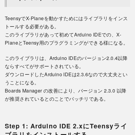
TeensyでX-Planeを動かすためにはライブラリをインス
トールする必要がある。
このライブラリがあって初めてArduino IDEでの、X-
PlaneとTeensy用のプラグラミングができる様になる。
このライブラリは、Arduino IDEのバージョン2.0.4以降
ならすべてがサポートされている。
ダウンロードしたArduino IDEは2.3.6なので大丈夫とい
うことになる。
Boards Manager の改善により、バージョン 2.3.0 以降
が推奨されているとのことでバッチリである。
Step 1: Arduino IDE 2.xにTeensyライ
ブラリをインストールする