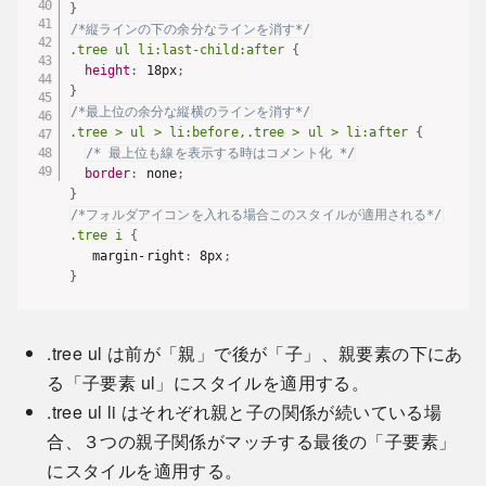
}
/*縦ラインの下の余分なラインを消す*/
.tree ul li:last-child:after
{
height
:
 18px
;
}
/*最上位の余分な縦横のラインを消す*/
.tree > ul > li:before,.tree > ul > li:after
{
/* 最上位も線を表示する時はコメント化 */
border
:
 none
;
}
/*フォルダアイコンを入れる場合このスタイルが適用される*/
.tree i
{
   margin-right
:
 8px
;
}
.tree ul は前が「親」で後が「子」、親要素の下にあ
る「子要素 ul」にスタイルを適用する。
.tree ul li はそれぞれ親と子の関係が続いている場
合、３つの親子関係がマッチする最後の「子要素」
にスタイルを適用する。