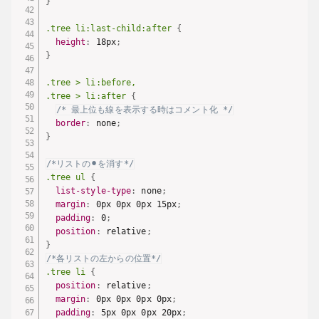
}
.tree li:last-child:after
{
height
:
 18px
;
}
.tree > li:before,

.tree > li:after
{
/* 最上位も線を表示する時はコメント化 */
border
:
 none
;
}
/*リストの⚫︎を消す*/
.tree ul
{
list-style-type
:
 none
;
margin
:
 0px 0px 0px 15px
;
padding
:
 0
;
position
:
 relative
;
}
/*各リストの左からの位置*/
.tree li
{
position
:
 relative
;
margin
:
 0px 0px 0px 0px
;
padding
:
 5px 0px 0px 20px
;