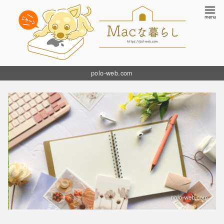
コ
polo-web.com
ン
テ
ン
ツ
へ
移
動