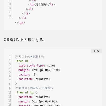
</
li
>
<
li
>
第２階層
</
li
>
</
ul
>
</
li
>
</
ul
>
</
div
>
CSSは以下の様になる。
/*リストの⚫︎を消す*/
.tree ul
{
list-style-type
:
 none
;
margin
:
 0px 0px 0px 15px
;
padding
:
 0
;
position
:
 relative
;
}
/*各リストの左からの位置*/
.tree ul li
{
position
:
 relative
;
margin
:
 0px 0px 0px 0px
;
padding
:
 5px 0px 0px 20px
;