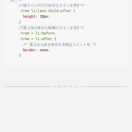
/*縦ラインの下の余分なラインを消す*/
.tree li:last-child:after
{
height
:
 18px
;
}
/*最上位の余分な縦横のラインを消す*/
.tree > li:before,

.tree > li:after
{
/* 最上位も線を表示する時はコメント化 */
border
:
 none
;
}
スポンサーリンク