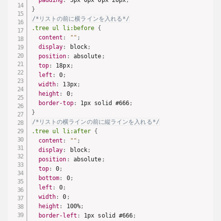
}
/*リストの前に横ラインを入れる*/
.tree ul li:before
{
content
:
""
;
display
:
 block
;
position
:
 absolute
;
top
:
 18px
;
left
:
 0
;
width
:
 13px
;
height
:
 0
;
border-top
:
 1px solid #666
;
}
/*リストの横ラインの前に縦ラインを入れる*/
.tree ul li:after
{
content
:
""
;
display
:
 block
;
position
:
 absolute
;
top
:
 0
;
bottom
:
 0
;
left
:
 0
;
width
:
 0
;
height
:
 100%
;
border-left
:
 1px solid #666
;