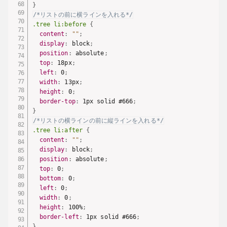
}
/*リストの前に横ラインを入れる*/
.tree li:before
{
content
:
""
;
display
:
 block
;
position
:
 absolute
;
top
:
 18px
;
left
:
 0
;
width
:
 13px
;
height
:
 0
;
border-top
:
 1px solid #666
;
}
/*リストの横ラインの前に縦ラインを入れる*/
.tree li:after
{
content
:
""
;
display
:
 block
;
position
:
 absolute
;
top
:
 0
;
bottom
:
 0
;
left
:
 0
;
width
:
 0
;
height
:
 100%
;
border-left
:
 1px solid #666
;
}