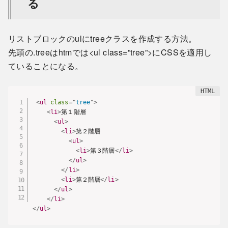
る
リストブロックのulにtreeクラスを作成する方法。
先頭の.treeはhtmでは<ul class=”tree”>にCSSを適用し
ていることになる。
<
ul
class
=
"
tree
"
>
<
li
>
第１階層

<
ul
>
<
li
>
第２階層

<
ul
>
<
li
>
第３階層
</
li
>
</
ul
>
</
li
>
<
li
>
第２階層
</
li
>
</
ul
>
</
li
>
</
ul
>