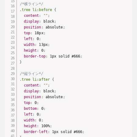
/*横ライン*/
.tree li:before
{
content
:
""
;
display
:
 block
;
position
:
 absolute
;
top
:
 18px
;
left
:
 0
;
width
:
 13px
;
height
:
 0
;
border-top
:
 1px solid #666
;
}
/*縦ライン*/
.tree li:after
{
content
:
""
;
display
:
 block
;
position
:
 absolute
;
top
:
 0
;
bottom
:
 0
;
left
:
 0
;
width
:
 0
;
height
:
 100%
;
border-left
:
 1px solid #666
;