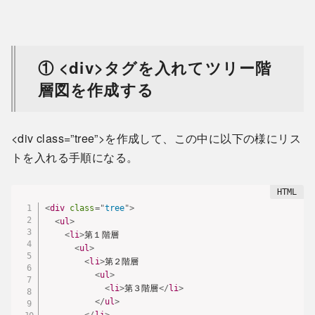
① <div>タグを入れてツリー階
層図を作成する
<div class=”tree”>を作成して、この中に以下の様にリス
トを入れる手順になる。
<
div
class
=
"
tree
"
>
<
ul
>
<
li
>
第１階層

<
ul
>
<
li
>
第２階層

<
ul
>
<
li
>
第３階層
</
li
>
</
ul
>