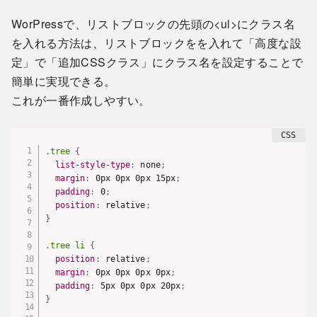
WorPressで、リストブロックの先頭の<ul>にクラス名
を入れる方法は、リストブロックをを入れて「高度な設
定」で「追加CSSクラス」にクラス名を設定することで
簡単に実現できる。
これが一番作成しやすい。
.tree
{
list-style-type
:
 none
;
margin
:
 0px 0px 0px 15px
;
padding
:
 0
;
position
:
 relative
;
}
.tree li
{
position
:
 relative
;
margin
:
 0px 0px 0px 0px
;
padding
:
 5px 0px 0px 20px
;
}