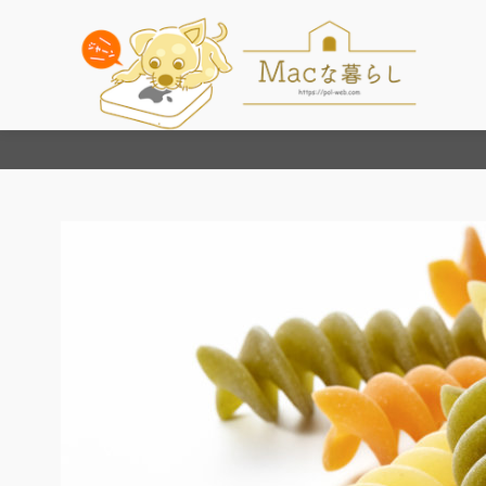
コ
ン
テ
ン
ツ
へ
移
動