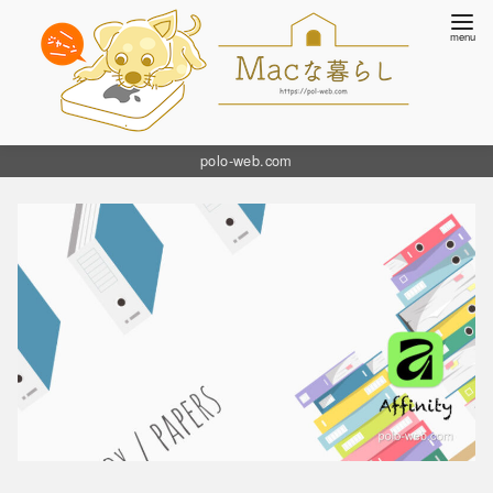
コ
polo-web.com
ン
テ
ン
ツ
へ
移
動