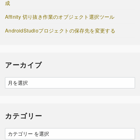
成
Affinity 切り抜き作業のオブジェクト選択ツール
AndroidStudioプロジェクトの保存先を変更する
アーカイブ
ア
ー
カ
イ
カテゴリー
ブ
カ