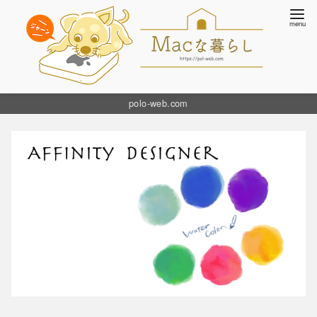
コ
polo-web.com
ン
テ
ン
ツ
へ
移
動